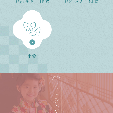
お宮参り｜洋装
お宮参り｜和装
⼩物
サイトの使い⽅