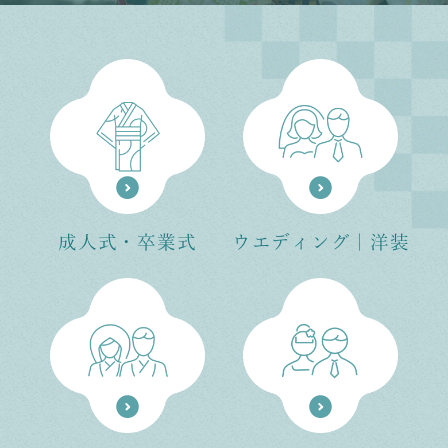
成⼈式・卒業式
ウエディング｜洋装