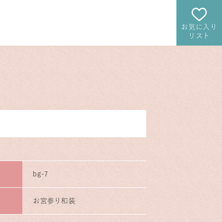
お気に入り
リスト
bg-7
お宮参り和装