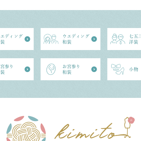
ウエディング
ウエディング
七五
洋装
和装
洋装
お宮参り
お宮参り
⼩物
洋装
和装