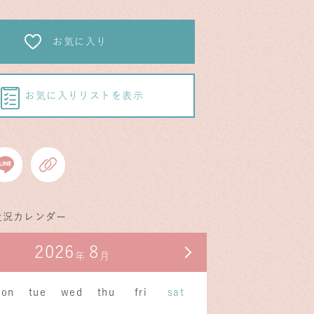
お気に入り
お気に入りリストを表示
状況カレンダー
2026
8
月
次の月
年
月
on
tue
wed
thu
fri
sat