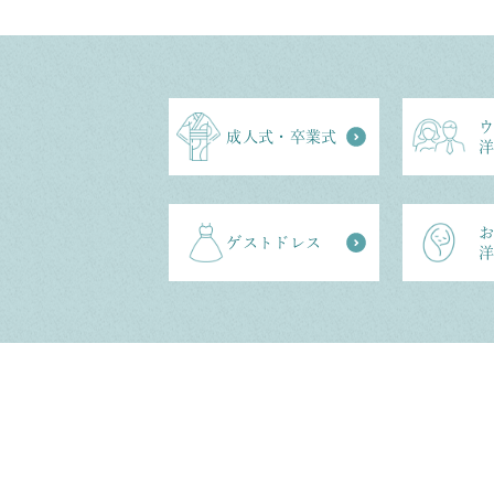
成⼈式・卒業式
ゲストドレス