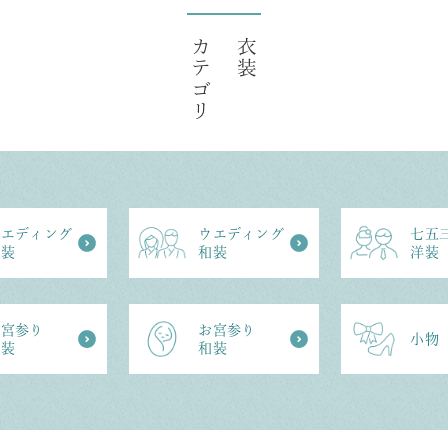
カテゴリ
衣装
ウエディング
ウエディング
七五
洋装
和装
洋装
お宮参り
お宮参り
⼩物
洋装
和装