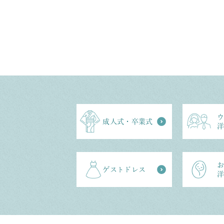
成⼈式・卒業式
ゲストドレス